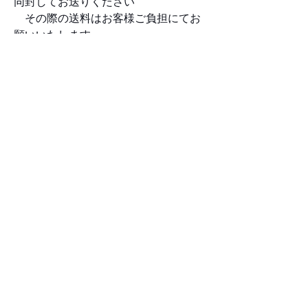
同封してお送りください
その際の送料はお客様ご負担にてお
願いいたします
4. 修理品受け取り順にアップグレード
修理を行います。修理には約3週間か
ら4週間ほどかかります
5. 修理後弊社より発送いたします
数量
カートに追加する
今すぐ購入