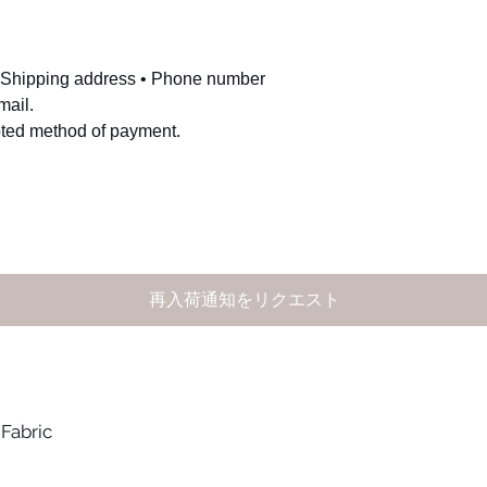
 • Shipping address • Phone number
mail.
pted method of payment.
再入荷通知をリクエスト
abric