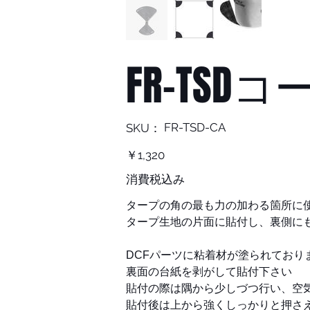
FR-TS
SKU：
FR-TSD-CA
SKU：
FR-
TSD-
CA
価
￥1,320
格
消費税込み
タープの角の最も力の加わる箇所に
タープ生地の片面に貼付し、裏側に
DCFパーツに粘着材が塗られており
裏面の台紙を剥がして貼付下さい
貼付の際は隅から少しづつ行い、空
貼付後は上から強くしっかりと押さ