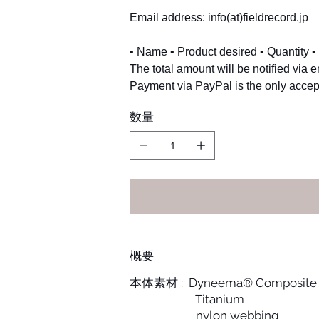
Email address: info(at)fieldrecord.jp
• Name • Product desired • Quantity
The total amount will be notified via e
Payment via PayPal is the only acce
数量
概要
本体素材 : Dyneema® Composite F
Titanium
nylon webbing