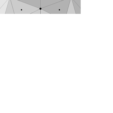
FR-shelter​
連結シミュレーション素材
Connection simulation
連結シミュレーション素材 PDFファイルを開く
"FR-shelter連結シミュレーション素
材"は、