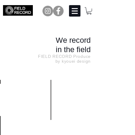
We record
in the field
FIELD RECORD Produce
by kyouei design