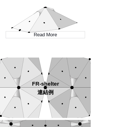
Read More
FR-shelter
連結例