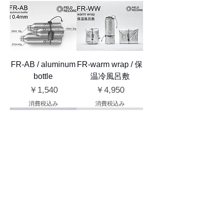
FR-AB / aluminum
FR-warm wrap / 保
bottle
温冷風呂敷
価格
価格
￥1,540
￥4,950
消費税込み
消費税込み
FR-UVB-S / UVバ
FR-FDD-UV-5 /
ッグS
food dry bag with
Dyneema®-UV 5L
価格
￥3,190
価格
￥5,720
消費税込み