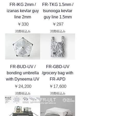
FR-IKG 2mm /
FR-TKG 1.5mm /
izanas kevlar guy
tsunooga kevlar
line 2mm
guy line 1.5mm
価格
価格
￥330
￥297
消費税込み
消費税込み
FR-BUD-UV /
FR-GBD-UV
bonding umbrella
/grocery bag with
with Dyneema UV
FR-APD
価格
価格
￥24,200
￥17,600
消費税込み
消費税込み