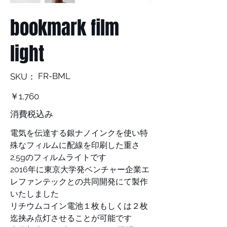
bookmark film
light
SKU：
FR-BML
SKU：
FR-
BML
価
￥1,760
格
消費税込み
電気を伝達する銀ナノインクを使い特
殊なフィルムに配線を印刷した重さ
2.5gのフィルムライトです
2016年に東京大学発ベンチャー企業エ
レファンテックとの共同開発にて製作
いたしました
リチウムコイン電池１枚もしくは２枚
迄挟み点灯させることが可能です