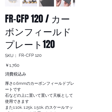
FR-CFP 120 / カー
ボンフィールド
プレート120
SKU：
FR-CFP 120
SKU：
FR-
CFP
120
価
￥1,760
格
消費税込み
厚さ0.6mmのカーボンフィールドプレ
ートです
石などの上に置いて置いて天板として
使用できます
また1:10k. 1:25k. 1:50k. のスケールマッ