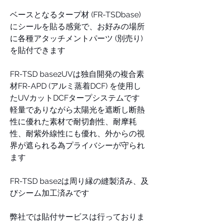
ベースとなるタープ材 (FR-TSDbase)
にシールを貼る感覚で、お好みの場所
に各種アタッチメントパーツ (別売り)
を貼付できます
FR-TSD base2UVは独自開発の複合素
材FR-APD (アルミ蒸着DCF) を使用し
たUVカットDCFタープシステムです
軽量でありながら太陽光を遮断し断熱
性に優れた素材で耐切創性、耐摩耗
性、耐紫外線性にも優れ、外からの視
界が遮られる為プライバシーが守られ
ます
FR-TSD base2は周り縁の縫製済み、及
びシーム加工済みです
弊社では貼付サービスは行っておりま