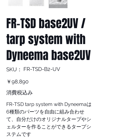
FR-TSD base2UV /
tarp system with
Dyneema base2UV
SKU：
FR-TSD-B2-UV
SKU：
FR-
TSD-
B2-
価
￥98,890
UV
格
消費税込み
FR-TSD tarp system with Dyneemaは
6種類のパーツを自由に組み合わせ
て、自分だけのオリジナルタープやシ
ェルターを作ることができるタープシ
ステムです