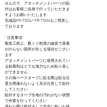
せんので、アタッチメントパーツの貼
付はお客様ご自身で行っていただきま
すようお願いいたします
完成品FR-TSD1/ FR-TSD2もご用意し
ております
* 注意事項 *
製造工程上、数ミリ程度の線状で蒸着
がのらない箇所が生じる場合がござい
ます
アタッチメントパーツに使用されてい
る粘着剤はとても強力なため貼り直し
ができません
その為ベースタープに貼る際は貼る位
置を間違わないよう充分注意して貼付
してください
貼付するタープ生地の汚れがない状態
で作業を行ってください
濡れた際は乾拭きして完全に乾いた状