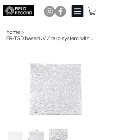
home
>
FR-TSD base2UV / tarp system with Dyneema base2UV